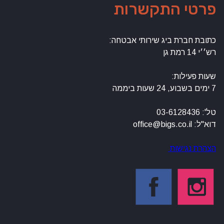
פרטי התקשרות
כתובת חברת ביג שירותי אבטחה:
רש׳׳י 14 רמת גן
שעות פעילות:
7 ימים בשבוע, 24 שעות ביממה
טל': 03-6128436
דוא"ל: office@bigs.co.il
הצהרת נגישות