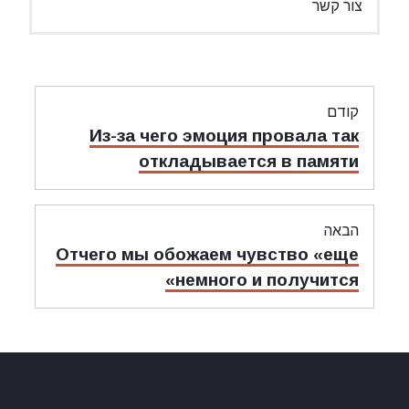
צור קשר
ניווט
קודם
מאמר
Из-за чего эмоция провала так
קודם:
откладывается в памяти
הבאה
מאמר
Отчего мы обожаем чувство «еще
הבאה:
немного и получится»