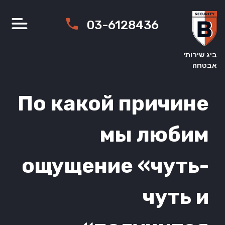
Ski
t
03-6128436
conten
ביג שירותי
אבטחה
По какой причине
мы любим
ощущение «чуть-
чуть и