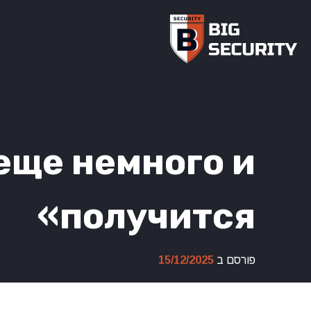
Ski
t
conten
еще немного и
получится»
פורסם ב
15/12/2025