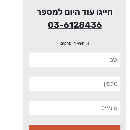
חייגו עוד היום למספר
03-6128436
או השאירו פרטים