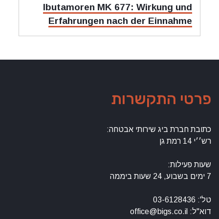
מאמר
Ibutamoren MK 677: Wirkung und
הבאה:
Erfahrungen nach der Einnahme
פרטי התקשרות
כתובת חברת ביג שירותי אבטחה:
רש׳׳י 14 רמת גן
שעות פעילות:
7 ימים בשבוע, 24 שעות ביממה
טל': 03-6128436
דוא"ל: office@bigs.co.il