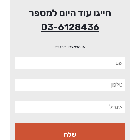
חייגו עוד היום למספר
03-6128436
או השאירו פרטים