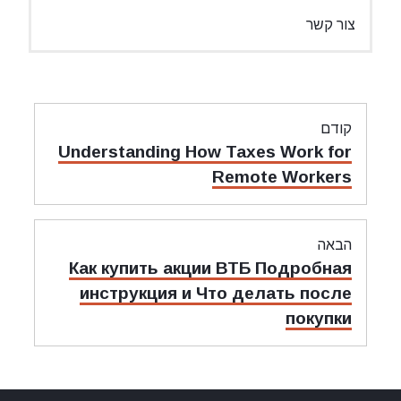
צור קשר
ניווט
קודם
מאמר
Understanding How Taxes Work for
קודם:
Remote Workers
הבאה
מאמר
Как купить акции ВТБ Подробная
הבאה:
инструкция и Что делать после
покупки