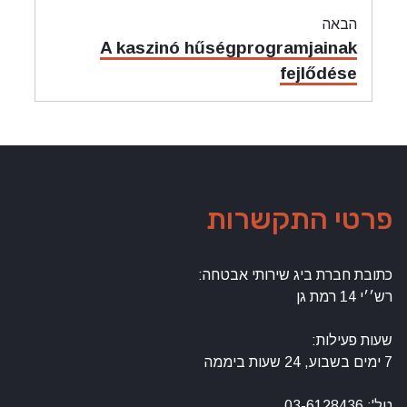
הבאה
מאמר
A kaszinó hűségprogramjainak
הבאה:
fejlődése
פרטי התקשרות
כתובת חברת ביג שירותי אבטחה:
רש׳׳י 14 רמת גן
שעות פעילות:
7 ימים בשבוע, 24 שעות ביממה
טל': 03-6128436