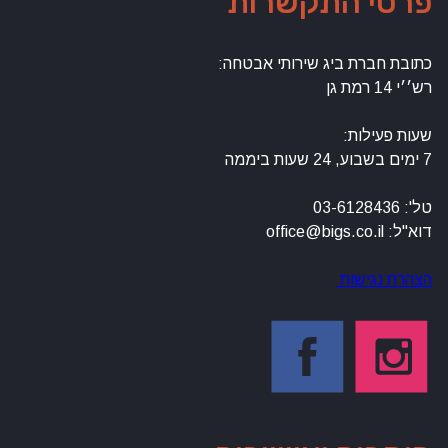
פרטי התקשרות
כתובת חברת ביג שירותי אבטחה:
רש׳׳י 14 רמת גן
שעות פעילות:
7 ימים בשבוע, 24 שעות ביממה
טל': 03-6128436
דוא"ל: office@bigs.co.il
הצהרת נגישות