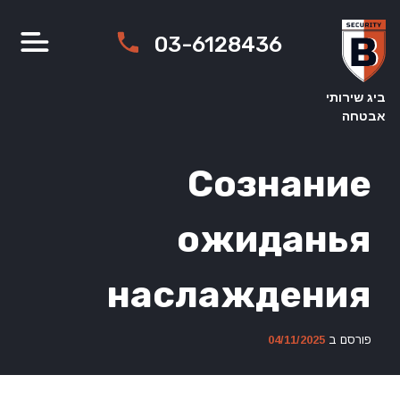
Ski
t
03-6128436
conten
ביג שירותי
אבטחה
Сознание
ожиданья
наслаждения
פורסם ב
04/11/2025