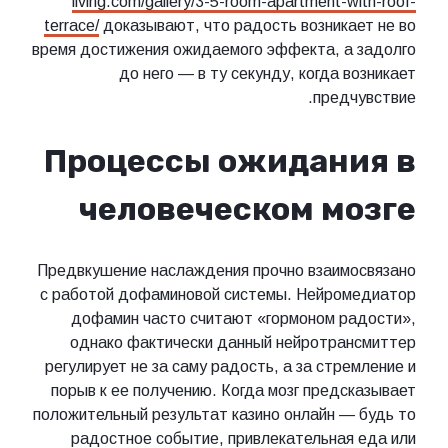
living.com/gallery/3-5-room-apartment-with-roof-
terrace/
доказывают, что радость возникает не во
время достижения ожидаемого эффекта, а задолго
до него — в ту секунду, когда возникает
предчувствие.
Процессы ожидания в
человеческом мозге
Предвкушение наслаждения прочно взаимосвязано
с работой дофаминовой системы. Нейромедиатор
дофамин часто считают «гормоном радости»,
однако фактически данный нейротрансмиттер
регулирует не за саму радость, а за стремление и
порыв к ее получению. Когда мозг предсказывает
положительный результат казино онлайн — будь то
радостное событие, привлекательная еда или