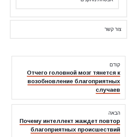
צור קשר
ניווט
קודם
מאמר
Отчего головной мозг тянется к
קודם:
возобновление благоприятных
случаев
הבאה
מאמר
Почему интеллект жаждет повтор
הבאה:
благоприятных происшествий