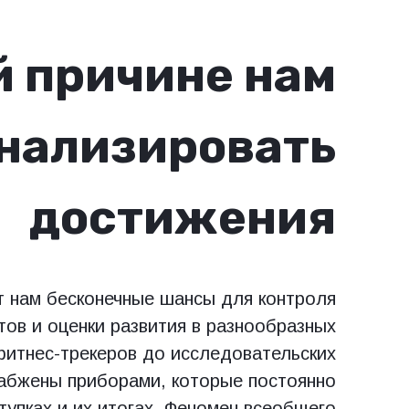
й причине нам
анализировать
достижения
т нам бесконечные шансы для контроля
тов и оценки развития в разнообразных
фитнес-трекеров до исследовательских
набжены приборами, которые постоянно
тупках и их итогах. Феномен всеобщего