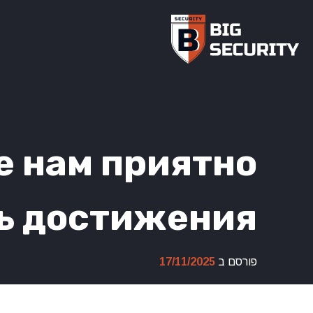
Ski
t
conten
е нам приятно
ь достижения
פורסם ב
17/11/2025