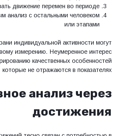
ать движение перемен во периоде
м анализ с остальными человеком
или этапами
грани индивидуальной активности могут
вому измерению. Неумеренное интерес
орированию качественных особенностей
 которые не отражаются в показателях.
ное анализ через
достижения
ижений тесно связан с потребностью в