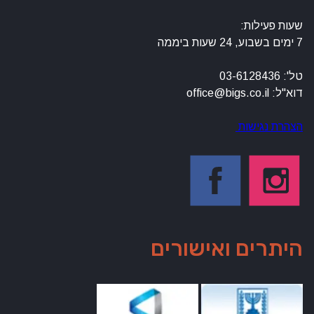
שעות פעילות:
7 ימים בשבוע, 24 שעות ביממה
טל': 03-6128436
דוא"ל: office@bigs.co.il
הצהרת נגישות
היתרים ואישורים