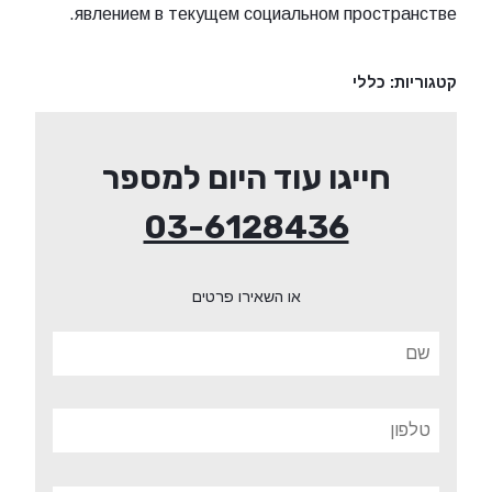
явлением в текущем социальном пространстве.
קטגוריות:
כללי
חייגו עוד היום למספר
03-6128436
או השאירו פרטים