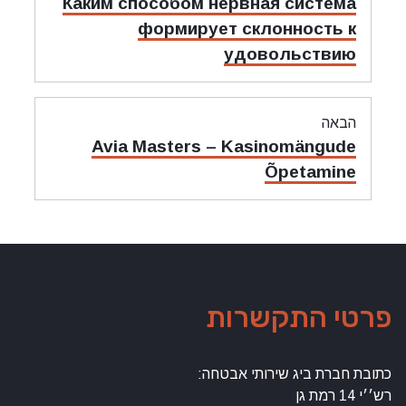
מאמר
Каким способом нервная система
קודם:
формирует склонность к
удовольствию
הבאה
מאמר
Avia Masters – Kasinomängude
הבאה:
Õpetamine
פרטי התקשרות
כתובת חברת ביג שירותי אבטחה:
רש׳׳י 14 רמת גן