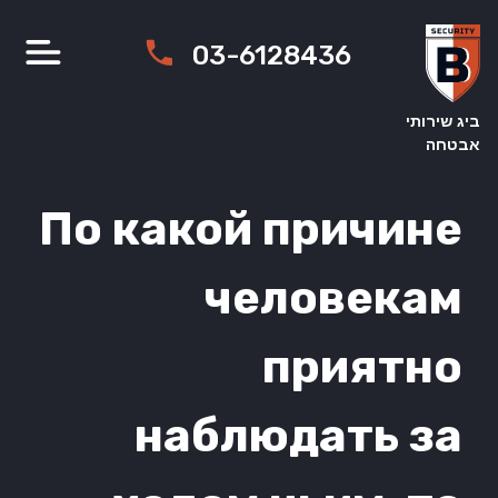
Ski
t
03-6128436
conten
ביג שירותי
אבטחה
По какой причине
человекам
приятно
наблюдать за