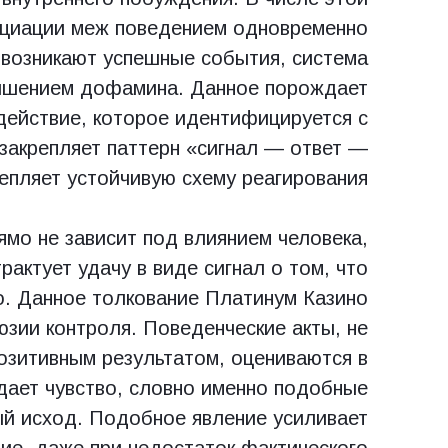
циации меж поведением одновременно
возникают успешные события, система
вышением дофамина. Данное порождает
действие, которое идентифицируется с
 закрепляет паттерн «сигнал — ответ —
епляет устойчивую схему реагирования.
ямо не зависит под влиянием человека,
рактует удачу в виде сигнал о том, что
о. Данное толкование Платинум Казино
зии контроля. Поведенческие акты, не
озитивным результатом, оцениваются в
дает чувство, словно именно подобные
ый исход. Подобное явление усиливает
ие, даже при недостаток фактического