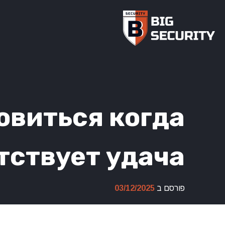
Ski
t
conten
овиться когда
тствует удача
פורסם ב
03/12/2025