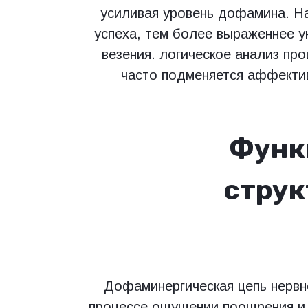
усиливая уровень дофамина. Н
успеха, тем более выраженнее 
везения. логическое анализ пр
часто подменяется аффекти
Функ
струк
Дофаминергическая цепь нервн
процессе ощущении поощрения и 