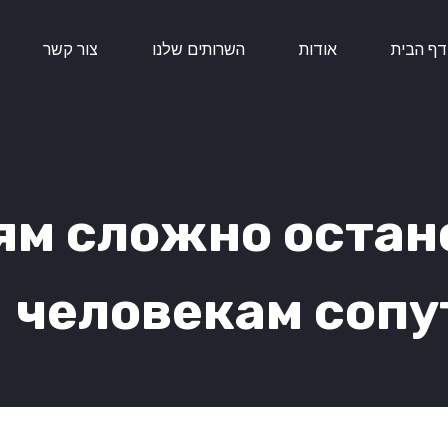
דף הבית
אודות
השרותים שלנו
צור קשר
ям сложно остан
человекам сопу