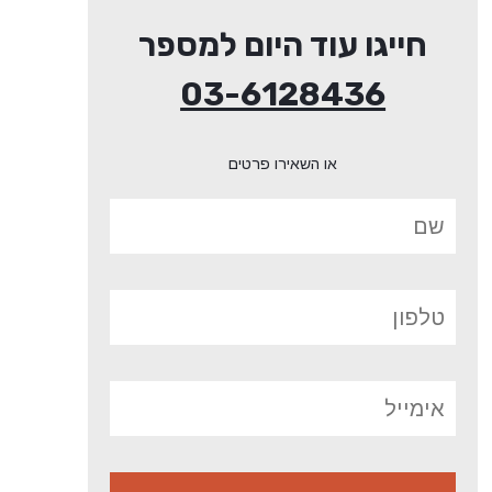
חייגו עוד היום למספר
03-6128436
או השאירו פרטים