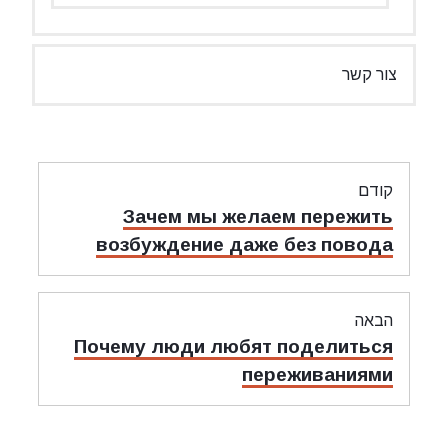
צור קשר
ניווט
קודם
מאמר
Зачем мы желаем пережить
קודם:
возбуждение даже без повода
הבאה
מאמר
Почему люди любят поделиться
הבאה:
переживаниями