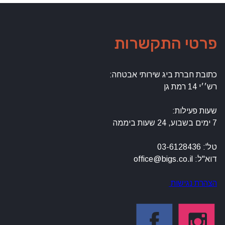
פרטי התקשרות
כתובת חברת ביג שירותי אבטחה:
רש׳׳י 14 רמת גן
שעות פעילות:
7 ימים בשבוע, 24 שעות ביממה
טל': 03-6128436
דוא"ל: office@bigs.co.il
הצהרת נגישות