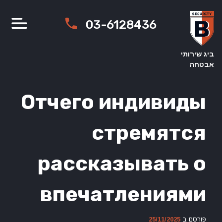
Ski
t
03-6128436
conten
ביג שירותי
אבטחה
Отчего индивиды
стремятся
рассказывать о
впечатлениями
פורסם ב
25/11/2025