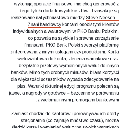
wykonują operacje finansowe i nie chcą generować z
tego tytułu dodatkowych kosztów. Transakcje są
realizowane natychmiastowo między
Steve Neeson –
Znani handlowcy
kontami osobistymi klientów
indywidualnych a walutowymi w PKO Banku Polskim,
co pozwala na szybkie i sprawne zarządzanie
finansami. PKO Bank Polski stworzył platformę
zintegrowaną z innymi usługami czy produktami. Karta
wielowalutowa do konta, zlecenia warunkowe oraz
bezpłatne przelewy wymienionych walut do innych
banków. Mimo tych drobnych minusów, bilans korzyści
dla większości uczestników wypada zdecydowanie na
plus. Warunki aktualnej edycji programu poleceń są
jasne, a nagrody w gotówce – bezcenne w porównaniu
z wieloma innymi promocjami bankowymi.
Zamiast chodzić do kantorów i porównywać ich oferty
stacjonarnie (co zajmuje mnóstwo czasu), można
śledzić kursy i wymieniać waluty na swoich warunkach