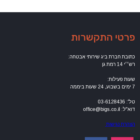
פרטי התקשרות
כתובת חברת ביג שירותי אבטחה:
רש׳׳י 14 רמת גן
שעות פעילות:
7 ימים בשבוע, 24 שעות ביממה
טל': 03-6128436
דוא"ל: office@bigs.co.il
הצהרת נגישות