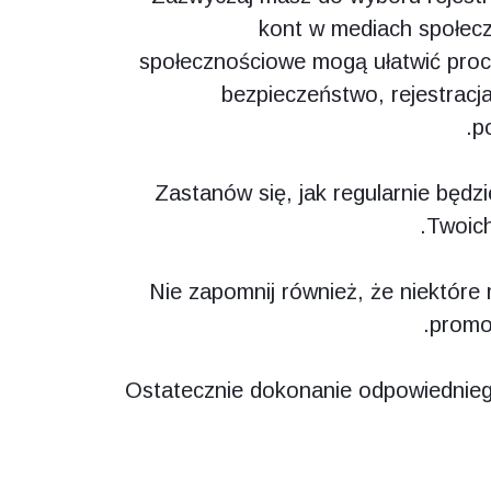
kont w mediach społec
społecznościowe mogą ułatwić proces
bezpieczeństwo, rejestracj
p
Zastanów się, jak regularnie będ
Twoich
Nie zapomnij również, że niektór
promoc
Ostatecznie dokonanie odpowiednieg