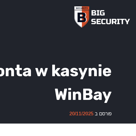
Ski
t
conten
onta w kasynie
WinBay
פורסם ב
20/11/2025