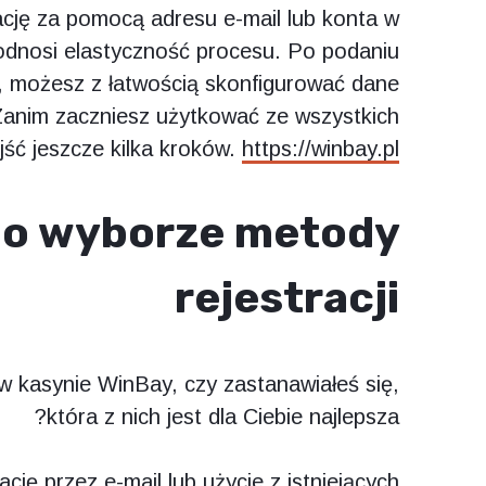
cję za pomocą adresu e-mail lub konta w
dnosi elastyczność procesu. Po podaniu
, możesz z łatwością skonfigurować dane
 Zanim zaczniesz użytkować ze wszystkich
jść jeszcze kilka kroków.
https://winbay.pl/
 o wyborze metody
rejestracji
 w kasynie WinBay, czy zastanawiałeś się,
która z nich jest dla Ciebie najlepsza?
ję przez e-mail lub użycie z istniejących