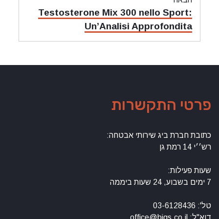
מאמר
Testosterone Mix 300 nello Sport:
הבאה:
Un’Analisi Approfondita
פרטי התקשרות
כתובת חברת ביג שירותי אבטחה:
רש׳׳י 14 רמת גן
שעות פעילות:
7 ימים בשבוע, 24 שעות ביממה
טל': 03-6128436
דוא"ל: office@bigs.co.il