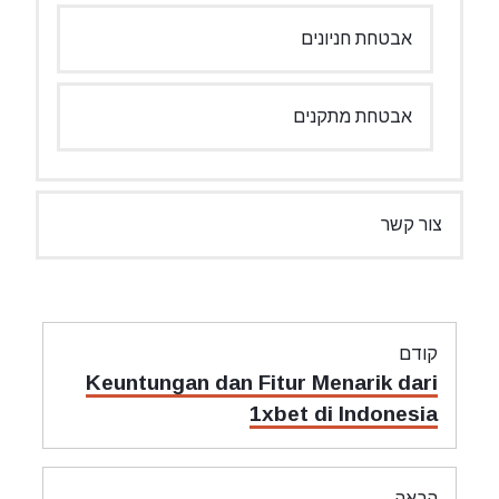
אבטחת חניונים
אבטחת מתקנים
צור קשר
ניווט
קודם
מאמר
Keuntungan dan Fitur Menarik dari
קודם:
1xbet di Indonesia
הבאה