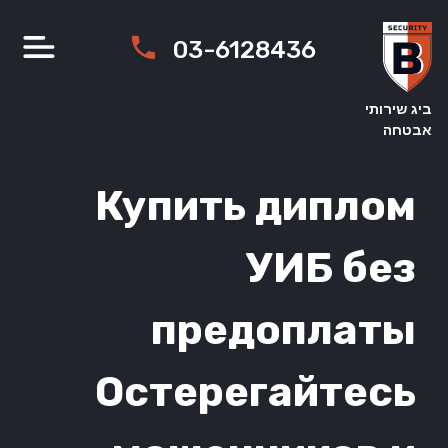
Ski
t
03-6128436
conten
ביג שירותי
אבטחה
Купить диплом
УИБ без
предоплаты
Остерегайтесь