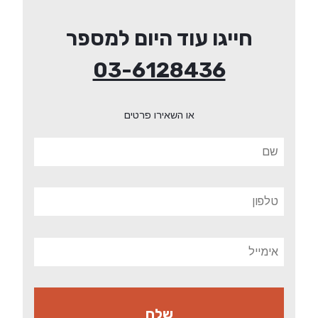
חייגו עוד היום למספר
03-6128436
או השאירו פרטים