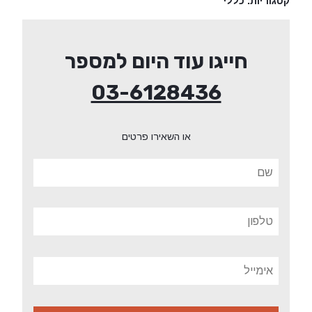
קטגוריות:
כללי
חייגו עוד היום למספר
03-6128436
או השאירו פרטים