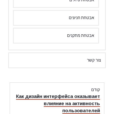
אבטחת חניונים
אבטחת מתקנים
צור קשר
ניווט
קודם
מאמר
Как дизайн интерфейса оказывает
קודם:
влияние на активность
пользователей