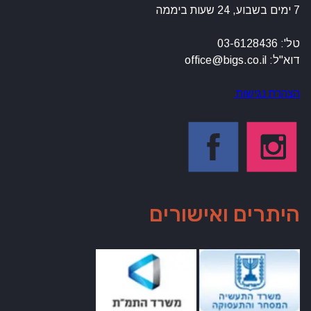
7 ימים בשבוע, 24 שעות ביממה
טל': 03-6128436
דוא"ל: office@bigs.co.il
הצהרת נגישות
היתרים ואישורים