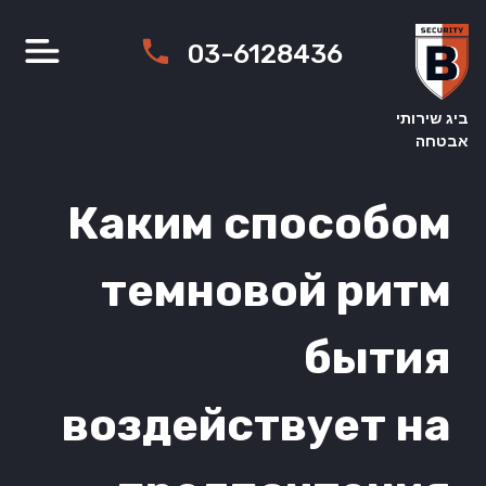
Ski
t
03-6128436
conten
ביג שירותי
אבטחה
Каким способом
темновой ритм
бытия
воздействует на