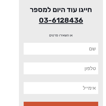
חייגו עוד היום למספר
03-6128436
או השאירו פרטים