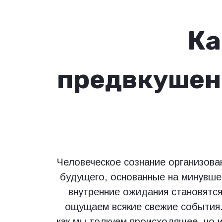
Ка
предвкушен
Человеческое сознание организова
будущего, основанные на минувше
внутренние ожидания становятс
ощущаем всякие свежие события
как мы толкуем происходящее, но и