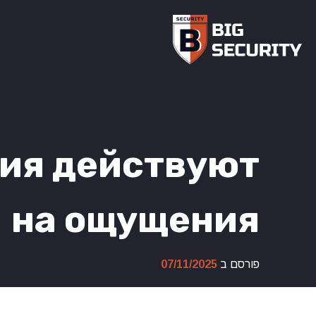
Ski
t
conten
ия действуют
на ощущения
פורסם ב
07/11/2025