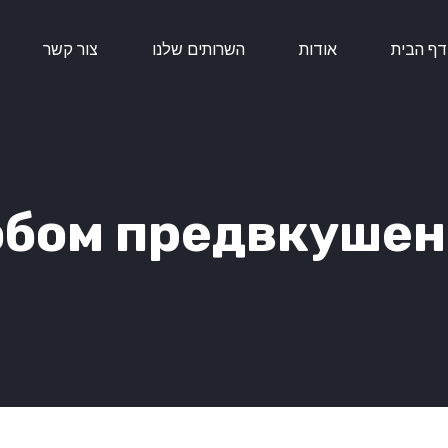
דף הבית
אודות
השרותים שלנו
צור קשר
обом предвкушен