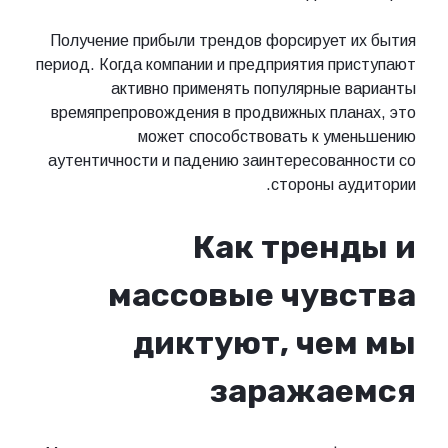
Получение прибыли трендов форсирует 
период. Когда компании и предприятия пр
активно применять популярные 
времяпрепровождения в продвижных пла
может способствовать к ум
аутентичности и падению заинтересован
стороны ау
Как трен
массовые чув
диктуют, че
заражае