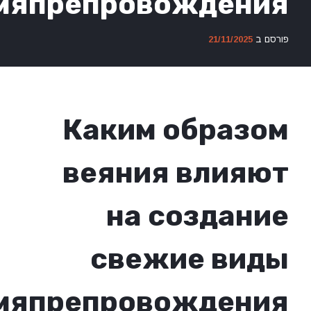
времяпрепровожде
21/11/20
Каким обра
веяния вли
на созда
свежие в
времяпрепровожде