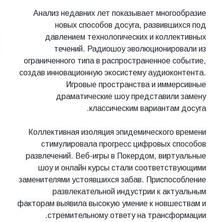
Анализ недавних лет показывает мног
новых способов досуга, развивш
давлением технологических и колл
течений. Радиошоу эволюционир
ограниченного типа в распространенное 
создав инновационную экосистему аудиок
Игровые пространства и имм
драматические шоу представил
классическим вариантам
Коллективная изоляция эпидемического
стимулировала прогресс цифровых 
развлечений. Веб-игры в Покердом, вир
шоу и онлайн курсы стали соответс
заменителями устоявшихся забав. Приспо
развлекательной индустрии к ак
факторам выявила высокую умение к новш
стремительному ответу на трансф