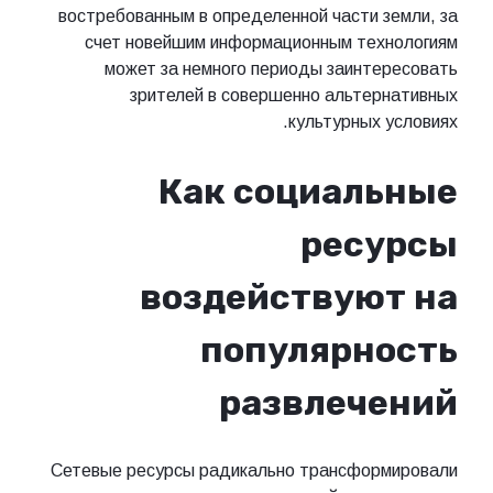
востребованным в определенной части з
счет новейшим информационным техн
может за немного периоды заинте
зрителей в совершенно альтер
культурных у
Как социал
ресу
воздействую
популярн
развлече
Сетевые ресурсы радикально трансформ