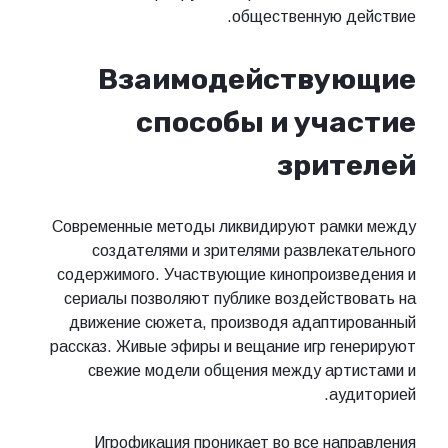
общественную д
Взаимодейству
способы и уча
зрит
Современные методы ликвидируют рамк
создателями и зрителями развлека
содержимого. Участвующие кинопроизв
сериалы позволяют публике воздейств
движение сюжета, производя адаптир
рассказ. Живые эфиры и вещание игр ге
свежие модели общения между арт
ауд
Игрофикация проникает во все нап