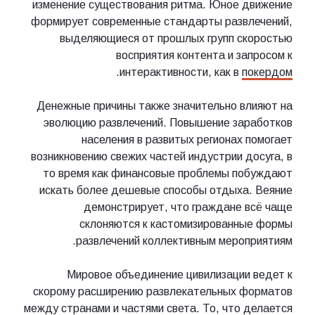
изменение существования ритма. Юное 
формирует современные стандарты развл
выделяющиеся от прошлых групп ск
восприятия контента и за
.
интерактивности, как в
п
Денежные причины также значительно в
эволюцию развлечений. Повышение зар
населения в развитых регионах 
возникновению свежих частей индустрии д
то время как финансовые проблемы по
искать более дешевые способы отдыха
демонстрирует, что граждане 
склоняются к кастомизированн
развлечений коллективным мероп
Мировое объединение цивилизации
скорому расширению развлекательных ф
между странами и частями света. То, что 