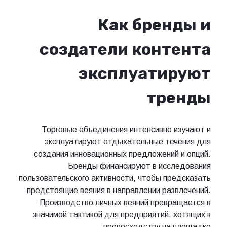
Как брен
создатели конт
эксплуатир
тре
Торговые объединения интенсивно и
эксплуатируют отдыхательные теч
создания инновационных предложений 
Бренды финансируют в иссле
пользовательского активности, чтобы пре
предстоящие веяния в направлении разв
Производство личных веяний превра
значимой тактикой для предприятий, х
превосходству на п