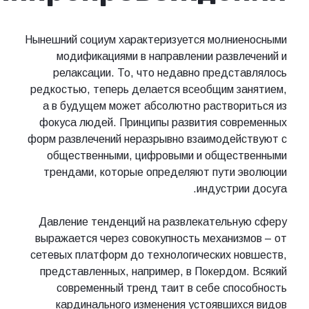
Нынешний социум характеризуется молние
модификациями в направлении развл
релаксации. То, что недавно предст
редкостью, теперь делается всеобщим з
а в будущем может абсолютно раствор
фокуса людей. Принципы развития сов
форм развлечений неразрывно взаимодей
общественными, цифровыми и общест
трендами, которые определяют пути 
индустрии
Давление тенденций на развлекательн
выражается через совокупность механиз
сетевых платформ до технологических н
представленных, например, в Покердом
современный тренд таит в себе спо
кардинального изменения устоявших