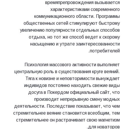
времяпрепровождения выз
характеристиками совр
коммуникационного области. П
общественных сетей стимулируют б
увеличению популярности отдельных 
отдыха, но тот же способ ведет к
насыщению и утрате заинтересо
потре
Психология массового активности в
центральную роль в существования круге
Тяга к новизне и неповторимости в
индивидов постоянно находить све
досуга в Покердом официальный с
производит непрерывную смену
деятельности. Последствие показывает,
стремительнее веяние становится всеоб
стремительнее он растрачивает свою м
для но