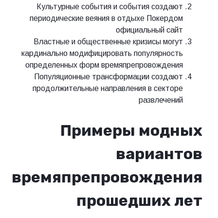
Культурные события и события созд
периодические веяния в отдыхе Покер
официальный с
Властные и общественные кризисы мо
кардинально модифицировать популярно
определенных форм времяпрепровожде
Популяционные трансформации созд
продолжительные направления в сект
развлече
Примеры мод
вариан
времяпрепровожде
прошедших 