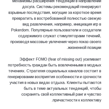
механизмы расширения тенденций в нап
досуга. Системы рекомендаций ге
взрывные последствия, могущие за коротк
превратить в востребованной полность
вид развлечения, например, инициац
Pokerdom. Популярные пользователи и с
содержимого служат стимуляторами 
производя массовые увлечения через пока
жизненной 
Эффект FOMO (fear of missing out) у
потребность граждан быть вовлеченными 
течениях. Стратегия социальных каналов с
генерировании восприятия особенности и с
участия в новых видах отдыха. Клиенты 
быть в теме актуальных тенденци
сохранять свой коллективный ранг и
причастности к кол