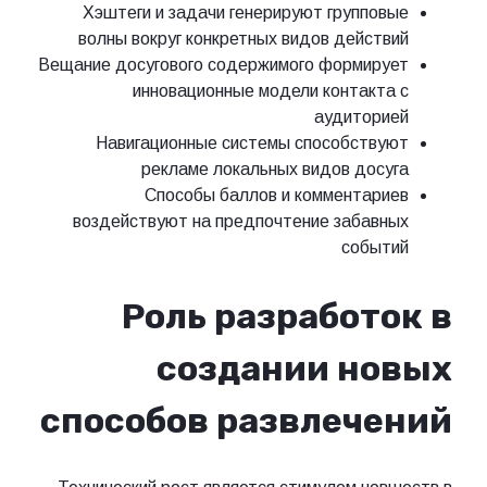
Хэштеги и задачи генерируют группо
волны вокруг конкретных видов дейст
Вещание досугового содержимого формир
инновационные модели контакт
аудитор
Навигационные системы способств
рекламе локальных видов дос
Способы баллов и комментар
воздействуют на предпочтение забав
собы
Роль разработ
создании н
способов развлеч