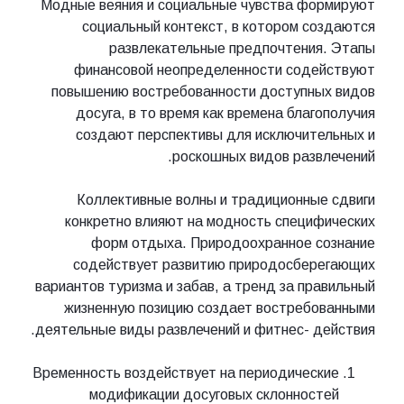
Модные веяния и социальные чувства фо
социальный контекст, в котором с
развлекательные предпочтения
финансовой неопределенности соде
повышению востребованности доступны
досуга, в то время как времена благ
создают перспективы для исключит
роскошных видов разв
Коллективные волны и традиционны
конкретно влияют на модность специ
форм отдыха. Природоохранное с
содействует развитию природосбер
вариантов туризма и забав, а тренд за пр
жизненную позицию создает востреб
деятельные виды развлечений и фитнес- д
Временность воздействует на периодичес
модификации досуговых склоннос