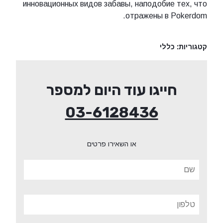
инновационных видов забавы, наподобие 
отражены в P
כללי
חייגו עוד היום למספר
03-6128436
או השאירו פרטים