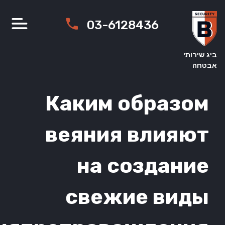
03-6128436
Каким обра
веяния вли
на созда
свежие в