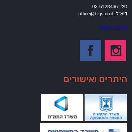
טל': 03-6128436
דוא"ל: office@bigs.co.il
הצהרת נגישות
היתרים ואישורים