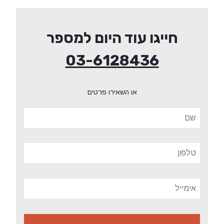
חייגו עוד היום למספר
03-6128436
או השאירו פרטים