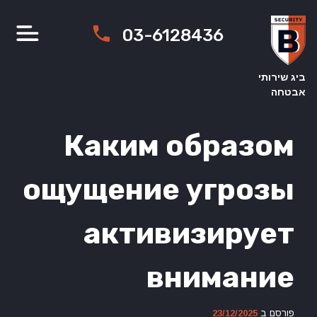
Ski
t
03-6128436
conten
ביג שירותי
אבטחה
Каким образом
ощущение угрозы
активизирует
внимание
פורסם ב
23/12/2025