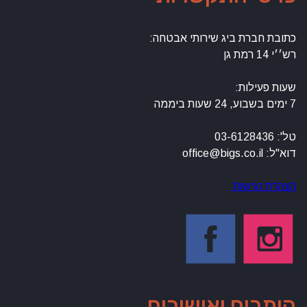
כתובת חברת ביג שירותי אבטחה:
רש׳׳י 14 רמת גן
שעות פעילות:
7 ימים בשבוע, 24 שעות ביממה
טל': 03-6128436
דוא"ל: office@bigs.co.il
הצהרת נגישות
היתרים ואישורים