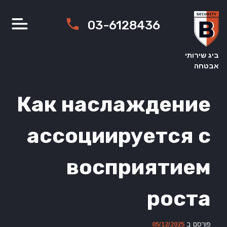
Ski
t
03-6128436
conten
ביג שירותי
אבטחה
Как наслаждение
ассоциируется с
восприятием
роста
פורסם ב
05/12/2025