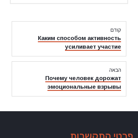
ניווט
קודם
מאמר
Каким способом активность
קודם:
усиливает участие
הבאה
מאמר
Почему человек дорожат
הבאה:
эмоциональные взрывы
פרטי התקשרות