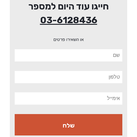
חייגו עוד היום למספר
03-6128436
או השאירו פרטים