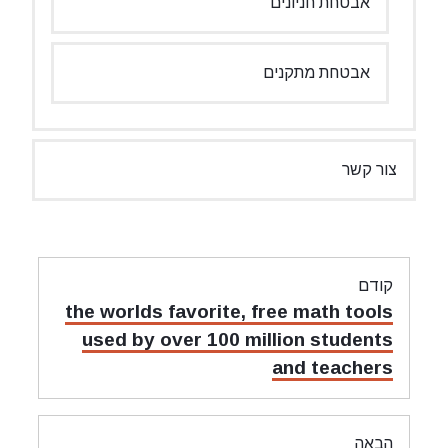
אבטחת חניונים
אבטחת מתקנים
צור קשר
ניווט
קודם
מאמר
the worlds favorite, free math tools
קודם:
used by over 100 million students
and teachers
הבאה