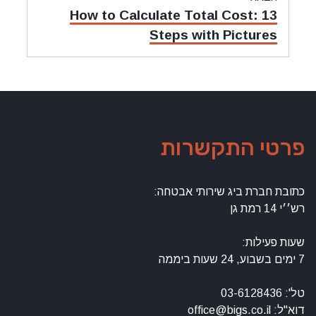
מאמר
How to Calculate Total Cost: 13
הבאה:
Steps with Pictures
פרטי התקשרות
כתובת חברת ביג שירותי אבטחה:
רש׳׳י 14 רמת גן
שעות פעילות:
7 ימים בשבוע, 24 שעות ביממה
טל': 03-6128436
דוא"ל: office@bigs.co.il