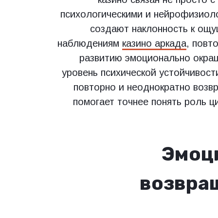
психологическими и нейрофизиол
создают наклонность к ощу
наблюдениям
казино аркада
, повт
развитию эмоционально окраш
уровень психической устойчивост
повторно и неоднократно возвр
помогает точнее понять роль ц
Эмоц
возвра