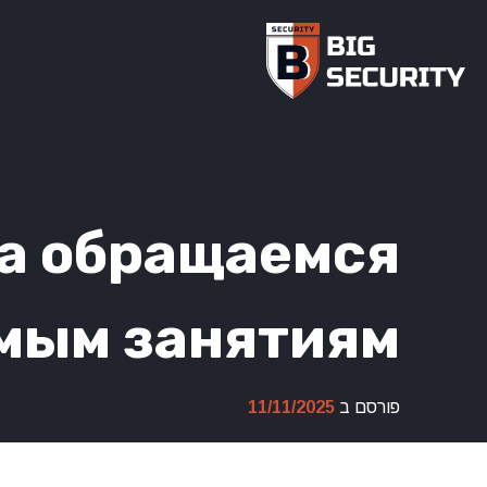
Ski
t
conten
ва обращаемся
мым занятиям
פורסם ב
11/11/2025