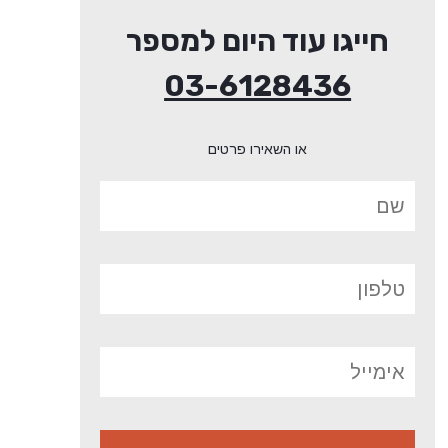
חייגו עוד היום למספר
03-6128436
או השאירו פרטים