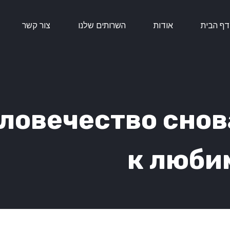
דף הבית
אודות
השרותים שלנו
צור קשר
еловечество сно
к люби