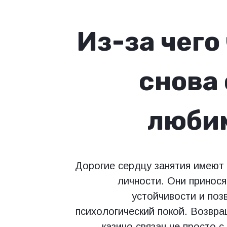
Из-за чего
снова
люби
Дорогие сердцу занятия имеют
личности. Они принос
устойчивости и поз
психологический покой. Возвра
казино связан не просто с