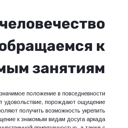
 человечество
 обращаемся к
мым занятиям
 значимое положение в повседневности
ят удовольствие, порождают ощущение
воляют получить возможность укрепить
щение к знакомым видам досуга аркада
 чувственной привязанностью, а также с