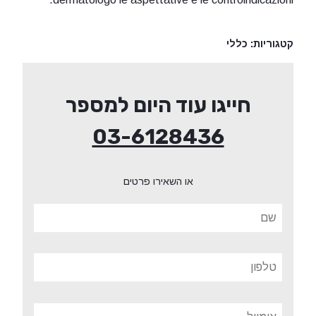
קטגוריות:
כללי
חייגו עוד היום למספר
03-6128436
או השאירו פרטים