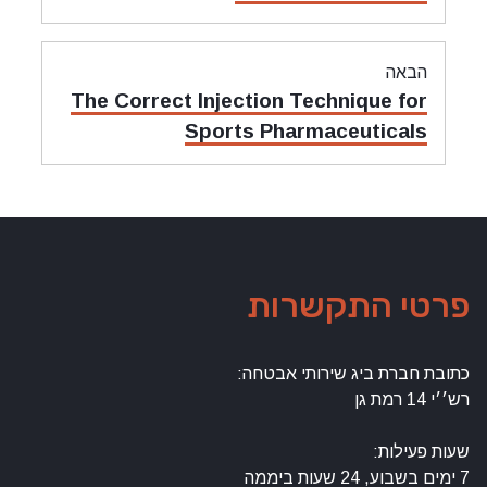
קודם:
הבאה
מאמר
The Correct Injection Technique for
הבאה:
Sports Pharmaceuticals
פרטי התקשרות
כתובת חברת ביג שירותי אבטחה:
רש׳׳י 14 רמת גן
שעות פעילות:
7 ימים בשבוע, 24 שעות ביממה