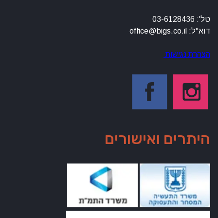
טל': 03-6128436
דוא"ל: office@bigs.co.il
הצהרת נגישות
היתרים ואישורים