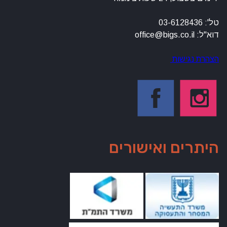
טל': 03-6128436
דוא"ל: office@bigs.co.il
הצהרת נגישות
היתרים ואישורים