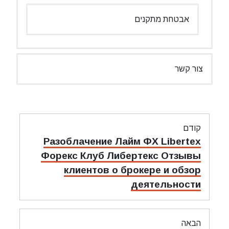
אבטחת מתקנים
צור קשר
ניווט
קודם
מאמר
Разоблачение Лайм ФХ Libertex
קודם:
Форекс Клуб Либертекс Отзывы
клиентов о брокере и обзор
деятельности
הבאה