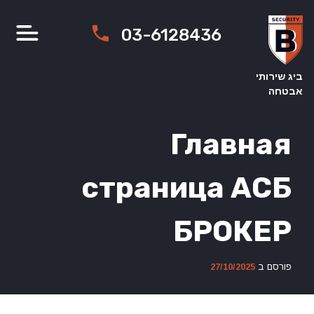
Ski
t
03-6128436
conten
ביג שירותי
אבטחה
Главная
страница АСБ
БРОКЕР
פורסם ב
27/10/2025