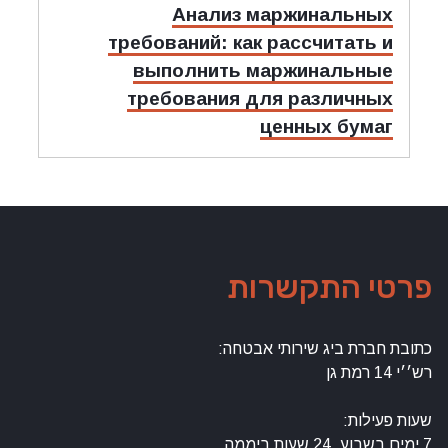
מאמר
Анализ маржинальных
הבאה:
требований: как рассчитать и
выполнить маржинальные
требования для различных
ценных бумаг
פרטי התקשרות
כתובת חברת ביג שירותי אבטחה:
רש׳׳י 14 רמת גן
שעות פעילות:
7 ימים בשבוע, 24 שעות ביממה