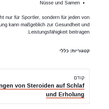
Nüsse und Samen
t nur für Sportler, sondern für jeden von
ung kann maßgeblich zur Gesundheit und
Leistungsfähigkeit beitragen.
קטגוריות:
כללי
ניווט
קודם
מאמר
ngen von Steroiden auf Schlaf
קודם:
und Erholung