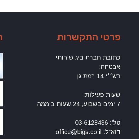
פרטי התקשרות
ה
כתובת חברת ביג שירותי
אבטחה:
רש׳׳י 14 רמת גן
שעות פעילות:
7 ימים בשבוע, 24 שעות ביממה
טל': 03-6128436
דוא"ל: office@bigs.co.il