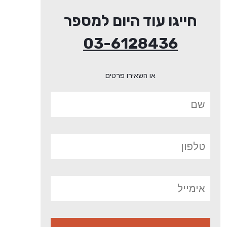
חייגו עוד היום למספר
03-6128436
או השאירו פרטים