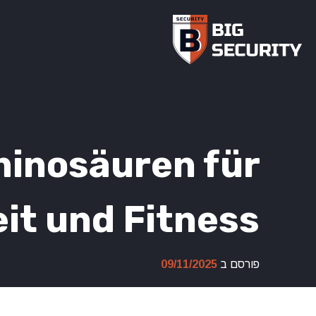
Ski
t
conten
minosäuren für
it und Fitness
פורסם ב
09/11/2025