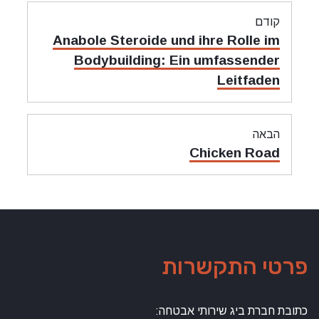
ניווט
קודם
מאמר
Anabole Steroide und ihre Rolle im
קודם:
Bodybuilding: Ein umfassender
Leitfaden
הבאה
מאמר
Chicken Road
הבאה:
פרטי התקשרות
כתובת חברת ביג שירותי אבטחה: