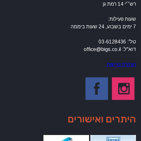
רש׳׳י 14 רמת גן
שעות פעילות:
7 ימים בשבוע, 24 שעות ביממה
טל': 03-6128436
דוא"ל: office@bigs.co.il
הצהרת נגישות
היתרים ואישורים