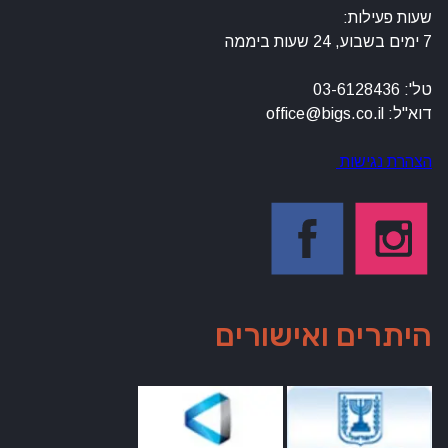
שעות פעילות:
7 ימים בשבוע, 24 שעות ביממה
טל': 03-6128436
דוא"ל: office@bigs.co.il
הצהרת נגישות
היתרים ואישורים