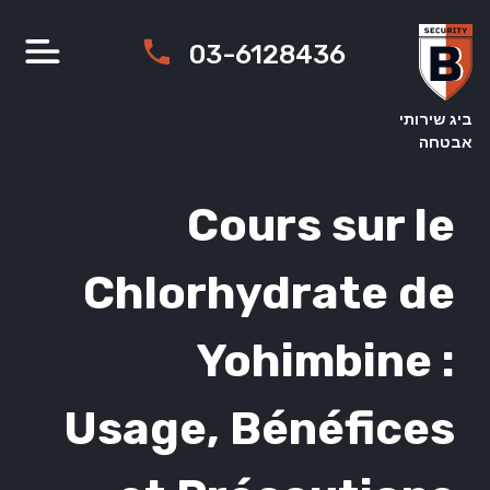
Ski
t
03-6128436
conten
ביג שירותי
אבטחה
Cours sur le
Chlorhydrate de
Yohimbine :
Usage, Bénéfices