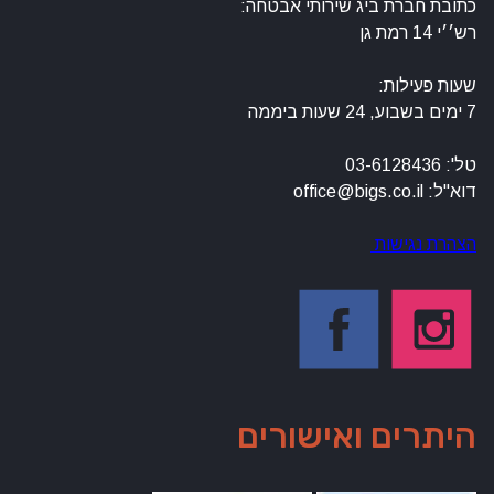
כתובת חברת ביג שירותי אבטחה:
רש׳׳י 14 רמת גן
שעות פעילות:
7 ימים בשבוע, 24 שעות ביממה
טל': 03-6128436
דוא"ל: office@bigs.co.il
הצהרת נגישות
היתרים ואישורים