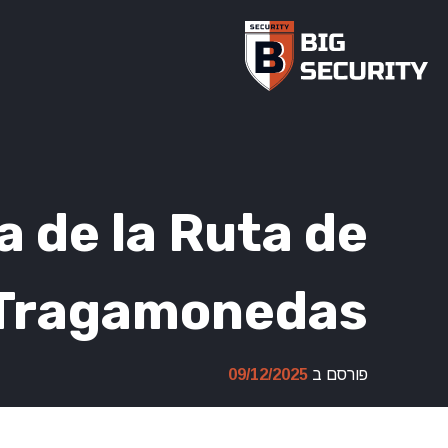
Ski
t
conten
a de la Ruta de
s Tragamonedas
פורסם ב
09/12/2025