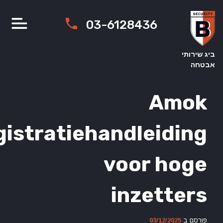
03-6128436
ותי
Amo
registratiehandleidi
voor ho
inzette
ם ב
03/12/2025