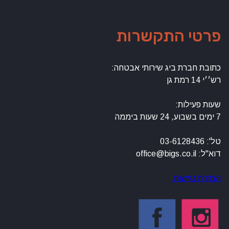
פרטי התקשרות
כתובת חברת ביג שירותי אבטחה:
רש׳׳י 14 רמת גן
שעות פעילות:
7 ימים בשבוע, 24 שעות ביממה
טל': 03-6128436
דוא"ל: office@bigs.co.il
הצהרת נגישות