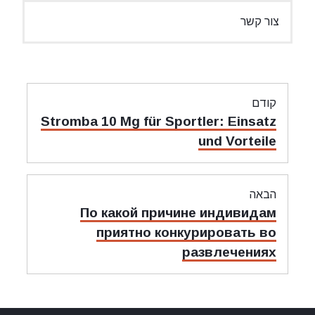
צור קשר
ניווט
קודם
מאמר
Stromba 10 Mg für Sportler: Einsatz
קודם:
und Vorteile
הבאה
מאמר
По какой причине индивидам
הבאה:
приятно конкурировать во
развлечениях