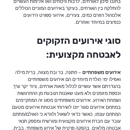
בחובו סיכון לאורחים, לרבות וויכוחים ו/או אלימות העשויים
להתלקח בין האורחים, בעיקר באירועים המוניים הכוללים
אלכוהול הזורם כמים, צעירים, אירועי ספורט הידועים
כנפיצים במיוחד ואחרים.
סוגי אירועים הזקוקים
לאבטחה מקצועית:
אירועים משפחתיים
– חתונה, בר ובת מצווה, ברית מילה
ואפילו ימי הולדת מיוחדים הם אירועים משפחתיים
בהגדרתם אשר עשויים לכלול מאות אורחים, ציוד יקר ערך
וכספת מזומנים ולא מעט שאננות הנובעת מן ההתרגשות
ושמחת האירוע. אירועים משפחתיים מסוג זה המתקיימים
במתחם אירועים סגור יזכו לשירותי אבטחת אירועים מטעם
המתחם עצמו, כאשר כדאי לשאול ולוודא כי האולם/מתחם
עובד עם חברת אירועים מקצועית ומורשית ומספק תנאי
אבטחה מלאים. בהפקה פרטית של אירוע משפחתי, בבית,