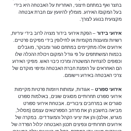
בחצר ואף במתחם חיצוני, האחריות על האבטחה היא בידי
בעל המקום/ האירוע. מומלץ להיוועץ עם חברת אבטחה
מקצועית בנוגע לצורך.
אירועי בידור
– הפקת אירועי בידור מצויה לרוב בידי עיריות,
רשויות ומועצות מקומיות או לחילופין בידי מפיקים פרטיים.
אירועים אלה מתקיימים במתחם סגור ומבוקר, מוגבלים
בכמות המשתתפים על פי גודל המקום ויכולת ההכלה שלו
וכפופים להנחיות המשטרה ומרכז כיבוי האש. מפיקי האירוע
הם האחראים על הזמנת חברת האבטחה ומיפוי מוקדם של
צרכי האבטחה באירוע ויישומם.
אירועי ספורט
– אגודות, עמותות ויוזמות פרטיות מקיימות
אירועי ספורט תחרותיים מסוגים שונים, באולמות ספורט
סגורים או במרחבים ציבוריים. אבטחת אירועי ספורט
מביאה בחשבון הן את מרחב הספורטאים עצמם (מסלול,
מגרש, אולם) והן את יציעי הקהל והמעודדים. במקרה של
אירועים תחרותיים ונפיצים תכנון האבטחה יכלול הפרדה של