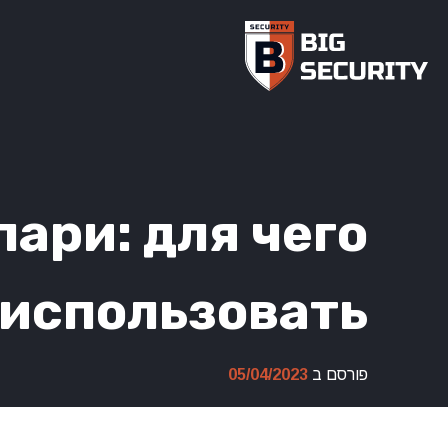
Ski
t
conten
ари: для чего
 использовать
פורסם ב
05/04/2023