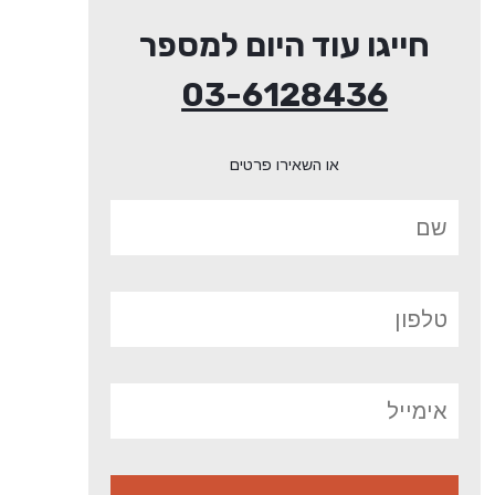
חייגו עוד היום למספר
03-6128436
או השאירו פרטים